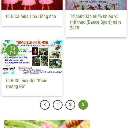
CLB Ca múa Hoa Hồng nhỏ
Tổ chức tập huấn khiêu vũ
thể thao (Dance Sport) năm
2018
13
Th8
CLB Chỉ huy Đội “Khăn
Quàng Đỏ”
1
2
3