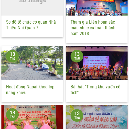
Sơ đồ tổ chức cơ quan Nhà
Tham gia Liên hoan sắc
Thiếu Nhi Quận 7
màu nhạc cụ toàn thành
năm 2018
13
13
Th8
Th8
Hoạt động Ngoại khóa lớp
Bài hát “Trong khu vườn cổ
năng khiếu
tích”
13
13
Th8
Th8