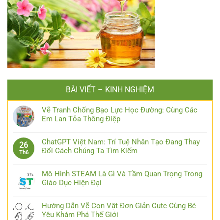
BÀI VIẾT – KINH NGHIỆM
Vẽ Tranh Chống Bạo Lực Học Đường: Cùng Các
Em Lan Tỏa Thông Điệp
ChatGPT Việt Nam: Trí Tuệ Nhân Tạo Đang Thay
26
Đổi Cách Chúng Ta Tìm Kiếm
Th6
Mô Hình STEAM Là Gì Và Tầm Quan Trọng Trong
Giáo Dục Hiện Đại
Hướng Dẫn Vẽ Con Vật Đơn Giản Cute Cùng Bé
Yêu Khám Phá Thế Giới