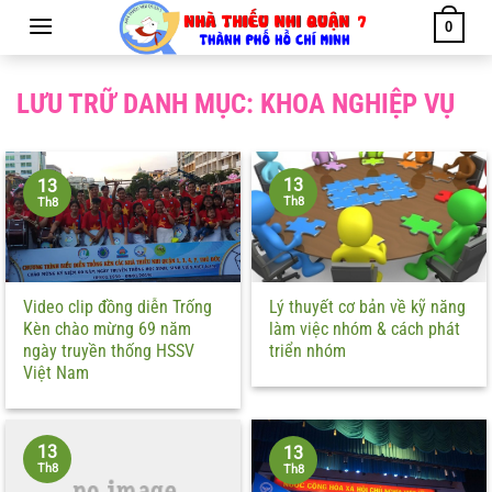
Chuyển
0
đến
nội
dung
LƯU TRỮ DANH MỤC:
KHOA NGHIỆP VỤ
13
13
Th8
Th8
Video clip đồng diễn Trống
Lý thuyết cơ bản về kỹ năng
Kèn chào mừng 69 năm
làm việc nhóm & cách phát
ngày truyền thống HSSV
triển nhóm
Việt Nam
13
13
Th8
Th8