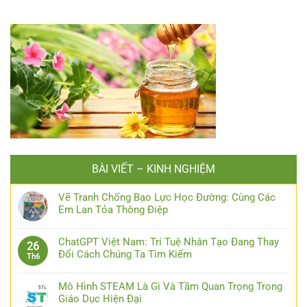
BÀI VIẾT – KINH NGHIỆM
Vẽ Tranh Chống Bạo Lực Học Đường: Cùng Các
Em Lan Tỏa Thông Điệp
ChatGPT Việt Nam: Trí Tuệ Nhân Tạo Đang Thay
26
Đổi Cách Chúng Ta Tìm Kiếm
Th6
Mô Hình STEAM Là Gì Và Tầm Quan Trọng Trong
Giáo Dục Hiện Đại