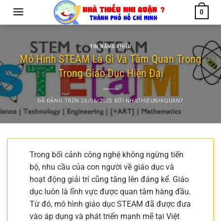
Chuyển
0
đến
nội
dung
TIN NĂNG KHIẾU
Mô Hình STEAM Là Gì Và Tầm Quan Trọng
Trong Giáo Dục Hiện Đại
ĐÃ ĐĂNG TRÊN
26/06/2025
BỞI
NHATHIEUNHIQUAN7
Trong bối cảnh công nghệ không ngừng tiến
bộ, nhu cầu của con người về giáo dục và
hoạt động giải trí cũng tăng lên đáng kể. Giáo
dục luôn là lĩnh vực được quan tâm hàng đầu.
Từ đó, mô hình giáo dục STEAM đã được đưa
vào áp dụng và phát triển mạnh mẽ tại Việt