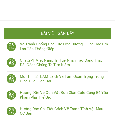
BÀI VIẾT GẦN ĐÂY
Vẽ Tranh Chống Bạo Lực Học Đường: Cùng Các Em
26
Lan Tỏa Thông Điệp
Th6
ChatGPT Việt Nam: Trí Tuệ Nhân Tạo Đang Thay
26
Đổi Cách Chúng Ta Tìm Kiếm
Th6
Mô Hình STEAM Là Gì Và Tầm Quan Trọng Trong
26
Giáo Dục Hiện Đại
Th6
Hướng Dẫn Vẽ Con Vật Đơn Giản Cute Cùng Bé Yêu
26
Khám Phá Thế Giới
Th6
Hướng Dẫn Chi Tiết Cách Vẽ Tranh Tĩnh Vật Màu
25
Cơ Bản
Th6