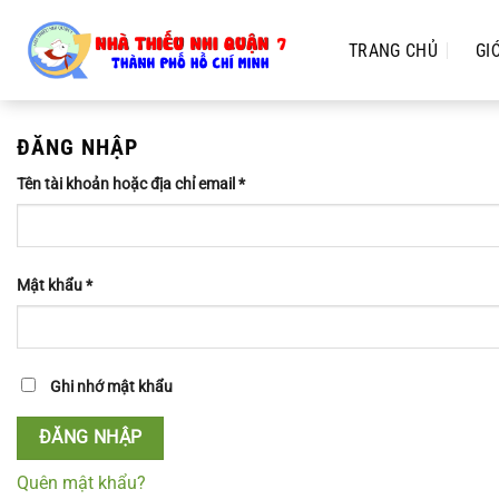
Chuyển
đến
TRANG CHỦ
GI
nội
dung
ĐĂNG NHẬP
Tên tài khoản hoặc địa chỉ email
*
Mật khẩu
*
Ghi nhớ mật khẩu
ĐĂNG NHẬP
Quên mật khẩu?