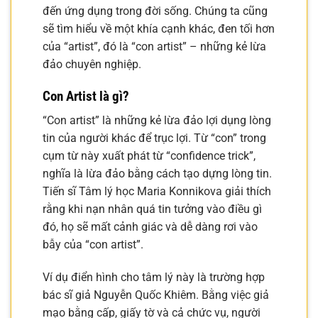
đến ứng dụng trong đời sống. Chúng ta cũng
sẽ tìm hiểu về một khía cạnh khác, đen tối hơn
của “artist”, đó là “con artist” – những kẻ lừa
đảo chuyên nghiệp.
Con Artist là gì?
“Con artist” là những kẻ lừa đảo lợi dụng lòng
tin của người khác để trục lợi. Từ “con” trong
cụm từ này xuất phát từ “confidence trick”,
nghĩa là lừa đảo bằng cách tạo dựng lòng tin.
Tiến sĩ Tâm lý học Maria Konnikova giải thích
rằng khi nạn nhân quá tin tưởng vào điều gì
đó, họ sẽ mất cảnh giác và dễ dàng rơi vào
bẫy của “con artist”.
Ví dụ điển hình cho tâm lý này là trường hợp
bác sĩ giả Nguyễn Quốc Khiêm. Bằng việc giả
mạo bằng cấp, giấy tờ và cả chức vụ, người