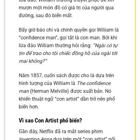
mượn một món đồ có giá trị của người qua
đường, sau đó biến mất.
Bấy giờ báo chí và chính quyền gọi Wiliiam là
“confidence man”, gọi tắt là con man. Bởi khi
lừa đảo William thường hỏi rằng:
“Ngài có tự
tin để trao cho tôi chiếc đồng hồ của ngài tới
mai không?”
Năm 1857, cuốn sách được cho là dựa trên
hình tượng của William là
The confidence
man
(Herman Melville) được xuất bản. Nó
khiến thuật ngữ “con artist” dần trở nên phổ
biến hơn.
Vì sao Con Artist phổ biến?
Gần đây, Netflix đã ra mắt series phim
Inventing Anna
dựa trên một “con artist” nổi