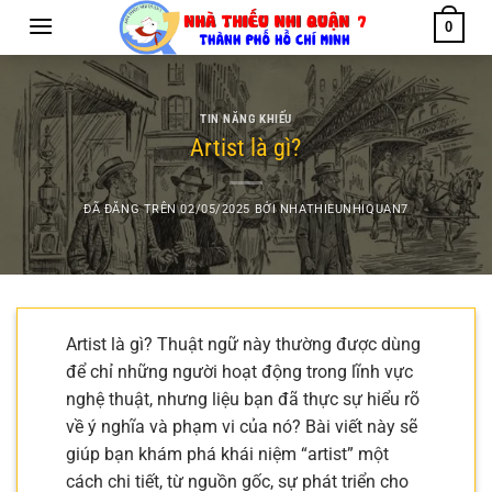
Chuyển
0
đến
nội
dung
TIN NĂNG KHIẾU
Artist là gì?
ĐÃ ĐĂNG TRÊN
02/05/2025
BỞI
NHATHIEUNHIQUAN7
Artist là gì? Thuật ngữ này thường được dùng
để chỉ những người hoạt động trong lĩnh vực
nghệ thuật, nhưng liệu bạn đã thực sự hiểu rõ
về ý nghĩa và phạm vi của nó? Bài viết này sẽ
giúp bạn khám phá khái niệm “artist” một
cách chi tiết, từ nguồn gốc, sự phát triển cho