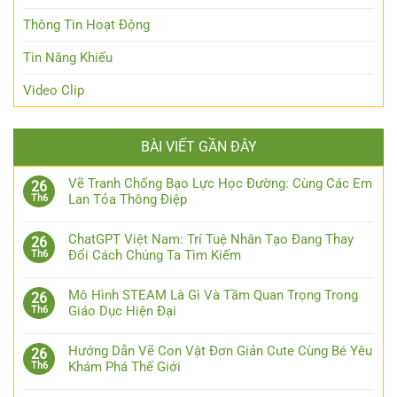
Thông Tin Hoạt Động
Tin Năng Khiếu
Video Clip
BÀI VIẾT GẦN ĐÂY
Vẽ Tranh Chống Bạo Lực Học Đường: Cùng Các Em
26
Lan Tỏa Thông Điệp
Th6
ChatGPT Việt Nam: Trí Tuệ Nhân Tạo Đang Thay
26
Đổi Cách Chúng Ta Tìm Kiếm
Th6
Mô Hình STEAM Là Gì Và Tầm Quan Trọng Trong
26
Giáo Dục Hiện Đại
Th6
Hướng Dẫn Vẽ Con Vật Đơn Giản Cute Cùng Bé Yêu
26
Khám Phá Thế Giới
Th6