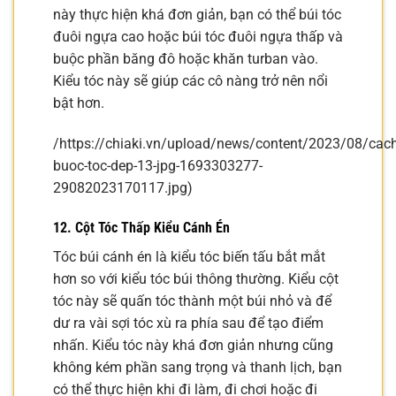
này thực hiện khá đơn giản, bạn có thể búi tóc
đuôi ngựa cao hoặc búi tóc đuôi ngựa thấp và
buộc phần băng đô hoặc khăn turban vào.
Kiểu tóc này sẽ giúp các cô nàng trở nên nổi
bật hơn.
/https://chiaki.vn/upload/news/content/2023/08/cach
buoc-toc-dep-13-jpg-1693303277-
29082023170117.jpg)
12. Cột Tóc Thấp Kiểu Cánh Én
Tóc búi cánh én là kiểu tóc biến tấu bắt mắt
hơn so với kiểu tóc búi thông thường. Kiểu cột
tóc này sẽ quấn tóc thành một búi nhỏ và để
dư ra vài sợi tóc xù ra phía sau để tạo điểm
nhấn. Kiểu tóc này khá đơn giản nhưng cũng
không kém phần sang trọng và thanh lịch, bạn
có thể thực hiện khi đi làm, đi chơi hoặc đi