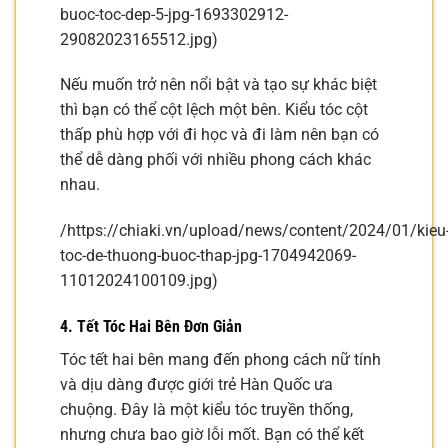
buoc-toc-dep-5-jpg-1693302912-
29082023165512.jpg)
Nếu muốn trở nên nổi bật và tạo sự khác biệt
thì bạn có thể cột lệch một bên. Kiểu tóc cột
thấp phù hợp với đi học và đi làm nên bạn có
thể dễ dàng phối với nhiều phong cách khác
nhau.
/https://chiaki.vn/upload/news/content/2024/01/kieu
toc-de-thuong-buoc-thap-jpg-1704942069-
11012024100109.jpg)
4. Tết Tóc Hai Bên Đơn Giản
Tóc tết hai bên mang đến phong cách nữ tính
và dịu dàng được giới trẻ Hàn Quốc ưa
chuộng. Đây là một kiểu tóc truyền thống,
nhưng chưa bao giờ lỗi mốt. Bạn có thể kết