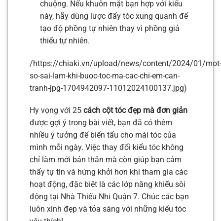
chuộng. Nếu khuôn mặt bạn hợp với kiểu
này, hãy dùng lược đẩy tóc xung quanh để
tạo độ phồng tự nhiên thay vì phồng giả
thiếu tự nhiên.
/https://chiaki.vn/upload/news/content/2024/01/mot
so-sai-lam-khi-buoc-toc-ma-cac-chi-em-can-
tranh-jpg-1704942097-11012024100137.jpg)
Hy vọng với 25
cách cột tóc đẹp mà đơn giản
được gợi ý trong bài viết, bạn đã có thêm
nhiều ý tưởng để biến tấu cho mái tóc của
mình mỗi ngày. Việc thay đổi kiểu tóc không
chỉ làm mới bản thân mà còn giúp bạn cảm
thấy tự tin và hứng khởi hơn khi tham gia các
hoạt động, đặc biệt là các lớp năng khiếu sôi
động tại Nhà Thiếu Nhi Quận 7. Chúc các bạn
luôn xinh đẹp và tỏa sáng với những kiểu tóc