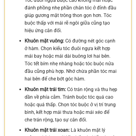
Tóc đuôi ngựa buộc cao không mái hoặc
đánh phồng nhẹ phần chân tóc ở đỉnh đầu
giúp gương mặt trông thon gọn hơn. Tóc
buộc thấp với mái rẽ ngôi giữa cũng tạo
hiệu ứng cân đối.
Khuôn mặt vuông:
Có đường nét góc cạnh
ở hàm. Chọn kiểu tóc đuôi ngựa kết hợp
mái bay hoặc mái dài buông lơi hai bên.
Tóc tết bím nhẹ nhàng hoặc tóc buộc nửa
đầu cũng phù hợp. Nhớ chừa phần tóc mai
hai bên để che bớt góc hàm.
Khuôn mặt trái tim:
Có trán rộng và thu hẹp
dần về phía cằm. Tránh buộc tóc quá cao
hoặc quá thấp. Chọn tóc buộc ở vị trí trung
bình, kết hợp mái thưa hoặc mái xéo để
che trán rộng, tạo sự cân đối.
Khuôn mặt trái xoan:
Là khuôn mặt lý