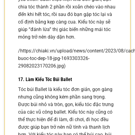
chia tóc thành 2 phần rồi xoắn chéo vào nhau
đến khi hết tóc, rồi sau đó bạn gập tóc lại và
cố định bằng kẹp càng cua. Kiểu tóc này sẽ
giúp “đánh lừa” thị giác biến những mái tóc
mỏng trở nên dày dặn hơn.
/https://chiaki.vn/upload/news/content/2023/08/cach
buoc-toc-dep-18-jpg-1693303326-
29082023170206.jpg)
17. Làm Kiểu Tóc Búi Ballet
Tóc búi Ballet là kiểu tóc đơn giản, gọn gàng
nhưng cũng không kém phần sang trọng.
Được búi nhỏ và tròn, gọn, kiểu tóc đặc trưng
của các vũ công ballet. Kiểu tóc này cũng có
thể thực hiện để đi làm, đi chơi, đi học đều
được giúp bạn trở nên nữ tính và thanh lịch
hơn. Với kiểu tóc này bạn có thể búi cao, búi