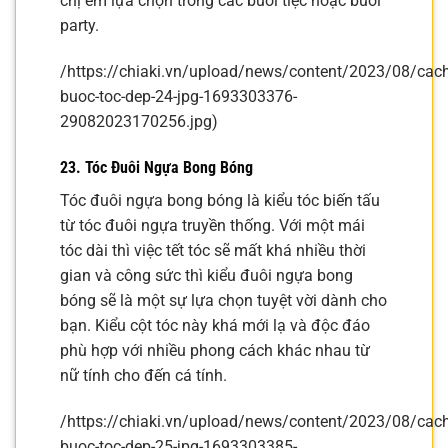
chị em lựa chọn trong các buổi tiệc hoặc buổi
party.
/https://chiaki.vn/upload/news/content/2023/08/cach
buoc-toc-dep-24-jpg-1693303376-
29082023170256.jpg)
23. Tóc Đuôi Ngựa Bong Bóng
Tóc đuôi ngựa bong bóng là kiểu tóc biến tấu
từ tóc đuôi ngựa truyền thống. Với một mái
tóc dài thì việc tết tóc sẽ mất khá nhiều thời
gian và công sức thì kiểu đuôi ngựa bong
bóng sẽ là một sự lựa chọn tuyệt vời dành cho
bạn. Kiểu cột tóc này khá mới lạ và độc đáo
phù hợp với nhiều phong cách khác nhau từ
nữ tính cho đến cá tính.
/https://chiaki.vn/upload/news/content/2023/08/cach
buoc-toc-dep-25-jpg-1693303385-