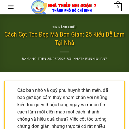
Chuyển
0
đến
nội
dung
TIN NĂNG KHIẾU
Cách Cột Tóc Đẹp Mà Đơn Giản: 25 Kiểu Dễ Làm
Tại Nhà
ĐÃ ĐĂNG TRÊN
25/05/2025
BỞI
NHATHIEUNHIQUAN7
Các bạn nhỏ và quý phụ huynh thân mến, đã
bao giờ bạn cảm thấy nhàm chán với những
kiểu tóc quen thuộc hàng ngày và muốn tìm
cách làm mới diện mạo một cách nhanh
chóng và hiệu quả chưa? Việc cột tóc tưởng
chừng đơn giản, nhưng thực tế có rất nhiều