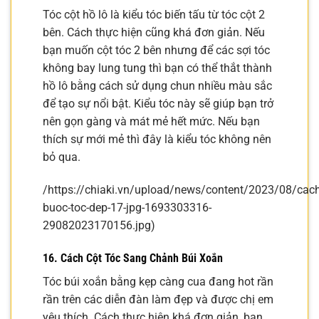
Tóc cột hồ lô là kiểu tóc biến tấu từ tóc cột 2
bên. Cách thực hiện cũng khá đơn giản. Nếu
bạn muốn cột tóc 2 bên nhưng để các sợi tóc
không bay lung tung thì bạn có thể thắt thành
hồ lô bằng cách sử dụng chun nhiều màu sắc
để tạo sự nổi bật. Kiểu tóc này sẽ giúp bạn trở
nên gọn gàng và mát mẻ hết mức. Nếu bạn
thích sự mới mẻ thì đây là kiểu tóc không nên
bỏ qua.
/https://chiaki.vn/upload/news/content/2023/08/cach
buoc-toc-dep-17-jpg-1693303316-
29082023170156.jpg)
16. Cách Cột Tóc Sang Chảnh Búi Xoắn
Tóc búi xoắn bằng kẹp càng cua đang hot rần
rần trên các diễn đàn làm đẹp và được chị em
yêu thích. Cách thực hiện khá đơn giản, bạn