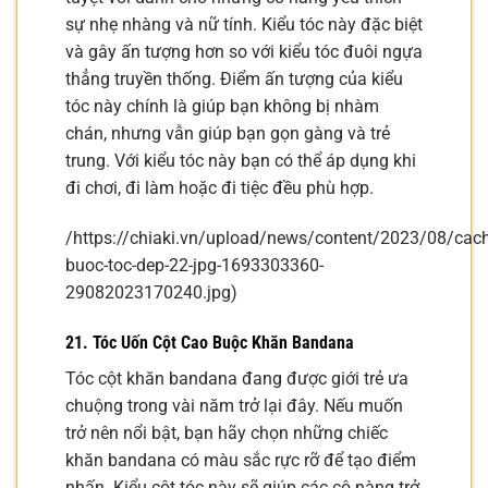
sự nhẹ nhàng và nữ tính. Kiểu tóc này đặc biệt
và gây ấn tượng hơn so với kiểu tóc đuôi ngựa
thẳng truyền thống. Điểm ấn tượng của kiểu
tóc này chính là giúp bạn không bị nhàm
chán, nhưng vẫn giúp bạn gọn gàng và trẻ
trung. Với kiểu tóc này bạn có thể áp dụng khi
đi chơi, đi làm hoặc đi tiệc đều phù hợp.
/https://chiaki.vn/upload/news/content/2023/08/cach
buoc-toc-dep-22-jpg-1693303360-
29082023170240.jpg)
21. Tóc Uốn Cột Cao Buộc Khăn Bandana
Tóc cột khăn bandana đang được giới trẻ ưa
chuộng trong vài năm trở lại đây. Nếu muốn
trở nên nổi bật, bạn hãy chọn những chiếc
khăn bandana có màu sắc rực rỡ để tạo điểm
nhấn. Kiểu cột tóc này sẽ giúp các cô nàng trở