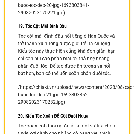
buoc-toc-dep-20-jpg-1693303341-
29082023170221.jpg)
19. Tóc Cột Mái Đỉnh Đầu
Tóc cột mái đỉnh đầu nổi tiếng ở Hàn Quốc và
trở thành xu hướng được giới trẻ ưa chuộng.
Kiểu tóc này thực hiện cũng khá đơn giản, bạn
chỉ cần búi cao phần mái rồi thả nhẹ nhàng
phần đuôi tóc. Để tạo được ấn tượng và nổi
bật hơn, bạn có thể uốn xoăn phần đuôi tóc.
/https://chiaki.vn/upload/news/content/2023/08/cach
buoc-toc-dep-21-jpg-1693303352-
29082023170232.jpg)
20. Kiểu Tóc Xoăn Để Cột Đuôi Ngựa
Tóc xoăn cột đuôi ngựa sẽ là một sự lựa chọn
tuyệt vời dành cho những cô nàng yêu thích