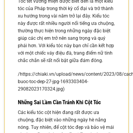
Tóc tết vương miện được biết đến là một kiểu
tóc của Pháp trong thời kỳ cổ đại và trở thành
xu hướng trong vài năm trở lại đây. Kiểu tóc
này được rất nhiều người nổi tiếng ưa chuộng,
thường thực hiện trong những ngày đặc biệt
giúp các chị em trở nên sang trọng và quý
phái hơn. Với kiểu tóc này bạn chỉ cần kết hợp
với một chiếc váy điệu đà, trang điểm nữ tính
chắc chắn sẽ rất nổi bật giữa đám đông.
/https://chiaki.vn/upload/news/content/2023/08/cach
buoc-toc-dep-27-jpg-1693303404-
29082023170324.jpg)
Những Sai Lầm Cần Tránh Khi Cột Tóc
Các kiểu tóc cột hiện đang rất được ưa
chuộng, đặc biệt vào những ngày hè nắng
nóng. Tuy nhiên, để cột tóc đẹp và bảo vệ mái