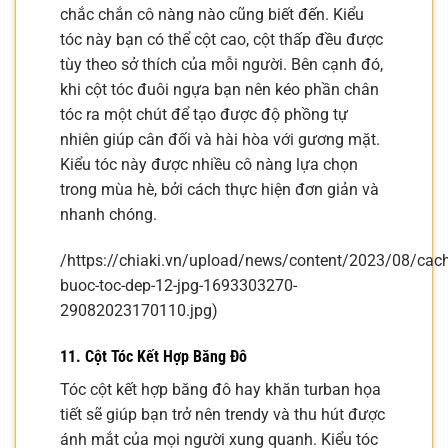
chắc chắn cô nàng nào cũng biết đến. Kiểu
tóc này bạn có thể cột cao, cột thấp đều được
tùy theo sở thích của mỗi người. Bên cạnh đó,
khi cột tóc đuôi ngựa bạn nên kéo phần chân
tóc ra một chút để tạo được độ phồng tự
nhiên giúp cân đối và hài hòa với gương mặt.
Kiểu tóc này được nhiều cô nàng lựa chọn
trong mùa hè, bởi cách thực hiện đơn giản và
nhanh chóng.
/https://chiaki.vn/upload/news/content/2023/08/cach
buoc-toc-dep-12-jpg-1693303270-
29082023170110.jpg)
11. Cột Tóc Kết Hợp Băng Đô
Tóc cột kết hợp băng đô hay khăn turban họa
tiết sẽ giúp bạn trở nên trendy và thu hút được
ánh mắt của mọi người xung quanh. Kiểu tóc