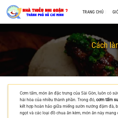
Chuyển
đến
TRANG CHỦ
GI
nội
dung
Cách là
Cơm tấm, món ăn đặc trưng của Sài Gòn, luôn có sức
hài hòa của nhiều thành phần. Trong đó,
cơm tấm sư
kết hợp hoàn hảo giữa miếng sườn nướng đậm đà, bì
ngọt và các loại đồ chua ăn kèm, món ăn này mang 