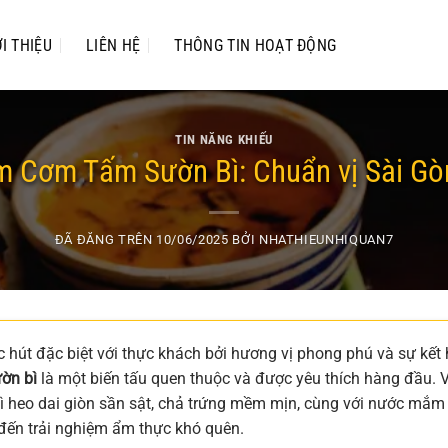
ỚI THIỆU
LIÊN HỆ
THÔNG TIN HOẠT ĐỘNG
TIN NĂNG KHIẾU
m Cơm Tấm Sườn Bì: Chuẩn vị Sài Gòn
ĐÃ ĐĂNG TRÊN
10/06/2025
BỞI
NHATHIEUNHIQUAN7
 hút đặc biệt với thực khách bởi hương vị phong phú và sự kết
ờn bì
là một biến tấu quen thuộc và được yêu thích hàng đầu. 
 heo dai giòn sần sật, chả trứng mềm mịn, cùng với nước mắm
đến trải nghiệm ẩm thực khó quên.