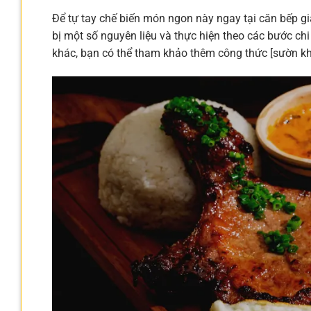
Để tự tay chế biến món ngon này ngay tại căn bếp g
bị một số nguyên liệu và thực hiện theo các bước ch
khác, bạn có thể tham khảo thêm công thức [sườn k