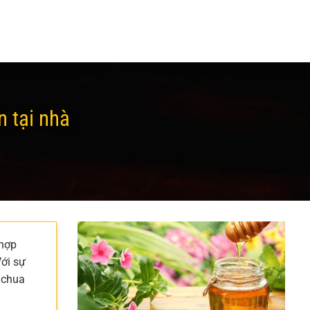
 tại nhà
 hợp
Với sự
 chua