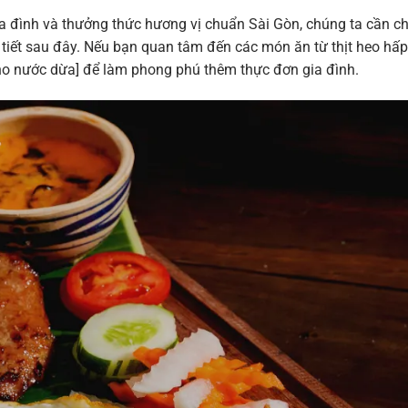
ia đình và thưởng thức hương vị chuẩn Sài Gòn, chúng ta cần c
i tiết sau đây. Nếu bạn quan tâm đến các món ăn từ thịt heo hấ
ho nước dừa] để làm phong phú thêm thực đơn gia đình.