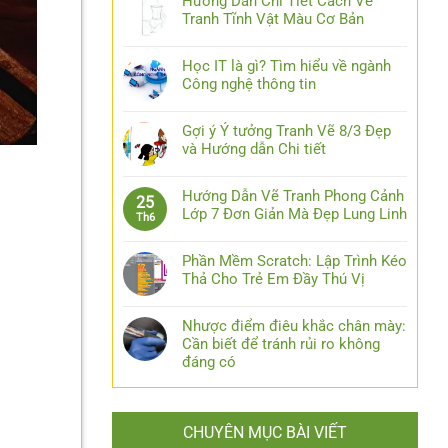
Hướng Dẫn Chi Tiết Cách Vẽ
Tranh Tĩnh Vật Màu Cơ Bản
Học IT là gì? Tìm hiểu về ngành
Công nghệ thông tin
Gợi ý Ý tưởng Tranh Vẽ 8/3 Đẹp
và Hướng dẫn Chi tiết
Hướng Dẫn Vẽ Tranh Phong Cảnh
25
Lớp 7 Đơn Giản Mà Đẹp Lung Linh
Th6
Phần Mềm Scratch: Lập Trình Kéo
Thả Cho Trẻ Em Đầy Thú Vị
Nhược điểm điêu khắc chân mày:
Cần biết để tránh rủi ro không
đáng có
CHUYÊN MỤC BÀI VIẾT