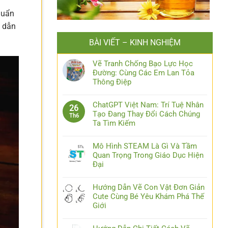
huẩn
p dẫn
BÀI VIẾT – KINH NGHIỆM
Vẽ Tranh Chống Bạo Lực Học
Đường: Cùng Các Em Lan Tỏa
Thông Điệp
ChatGPT Việt Nam: Trí Tuệ Nhân
26
Tạo Đang Thay Đổi Cách Chúng
Th6
Ta Tìm Kiếm
Mô Hình STEAM Là Gì Và Tầm
Quan Trọng Trong Giáo Dục Hiện
Đại
Hướng Dẫn Vẽ Con Vật Đơn Giản
Cute Cùng Bé Yêu Khám Phá Thế
Giới