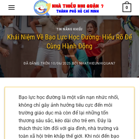
Chuyển
0
đến
nội
dung
TIN NĂNG KHIẾU
Khái Niệm Về Bạo Lực Học Đường: Hiểu Rõ Để
Cùng Hành Động
ĐÃ ĐĂNG TRÊN
10/06/2025
BỞI
NHATHIEUNHIQUAN7
Bạo lực học đường là một vấn nạn nhức nhối,
không chỉ gây ảnh hưởng tiêu cực đến môi
trường giáo dục mà còn để lại những tổn
thương sâu sắc, kéo dài cho trẻ em. Đây là
thách thức lớn đối với gia đình, nhà trường và
toàn xã hội trên khắp thế giới. Khi nói đến bạo