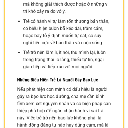
mà không giải thích được hoặc ở những vị
trí khó xảy ra do vô ý.
Trẻ có hành vi tự làm tổn thương bản thân,
có biểu hiện buồn bã kéo dài, trầm cảm,
hoặc bày tỏ ý định muốn tự sát, có suy
nghĩ tiêu cực về bản thân và cuộc sống.
Trẻ trở nên lầm lì, ít nói, thu mình lại, luôn
trong trạng thái lo lắng, thiếu tự tin, ngại
giao tiếp và tiếp xúc với mọi người.
Những Biểu Hiện Trẻ Là Người Gây Bạo Lực
Nếu phát hiện con mình có dấu hiệu là người
gây ra bạo lực học đường, cha mẹ cần bình
tĩnh xem xét nguyên nhân và có biện pháp can
thiệp phù hợp để ngăn chặn hành vi sai trái
này. Việc trẻ trở nên bạo lực không phải là
hành động đáng tự hào hay dũng cảm, mà là