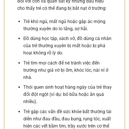
đổi với con và quan sát kỹ những dấu hiệu
cho thấy trẻ có thể đang bị bắt nạt ở trường:
Trẻ khó ngủ, mất ngủ hoặc gặp ác mộng
thường xuyên do lo lắng, sợ hãi.
Đồ dùng học tập, sách vở, đồ dùng cá nhân
của trẻ thường xuyên bị mất hoặc bị phá
hoại không rõ lý do.
Trẻ tìm mọi cách để né tránh việc đến
trường như giả vờ bị ốm, khóc lóc, nài nỉ ở
nhà.
Thói quen sinh hoạt hàng ngày của trẻ thay
đổi đột ngột (ví dụ: bỏ bữa hoặc ăn quá
nhiều).
Trẻ gặp các vấn đề sức khỏe bất thường tái
diễn như đau đầu, đau bụng, rụng tóc, xuất
hiện các vết bầm tím, trầy xước trên cơ thể