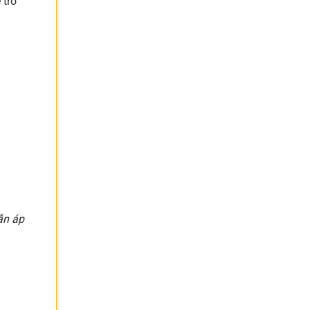
 trở
ẫn áp