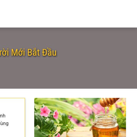
ời Mới Bắt Đầu
inh
Cùng