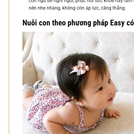
con ngủ để nghỉ ngơi, phục hồi sức khỏe hay làm 
nên nhẹ nhàng, không còn áp lực, căng thẳng.
Nuôi con theo phương pháp Easy có