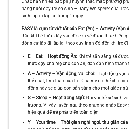
Chắc hẳn nhiều bậc phụ huynh thắc mắc phương pháp
nang nuôi dạy trẻ sơ sinh – Baby Whisperer của Trac
sinh lặp đi lặp lại trong 1 ngày.
EASY là cụm từ viết tắt của Eat (Ăn) – Activity (Vận
đầu khi bé thức dậy sau đó con sẽ được thực hiện qu
động cứ lặp đi lặp lại theo quy trình đó đến khi trẻ đ
E – Eat – Hoạt động Ăn:
Khi trẻ sẵn sàng sẽ được
thức dậy cha mẹ cho con ăn, dần dần hình thành 
A – Activity – Vận động, vui chơi:
Hoạt động vận độ
thể chất, tinh thần của trẻ. Cha mẹ có thể cho co
động này sẽ giúp con sẵn sàng cho một giấc ngủ 
S – Sleep – Hoạt động Ngủ:
Đối với trẻ sơ sinh và
trưởng. Vì vậy, luyện ngủ theo phương pháp Easy s
hiệu quả để trẻ phát triển toàn diện.
Y – Your time – Thời gian nghỉ ngơi, thư giãn của