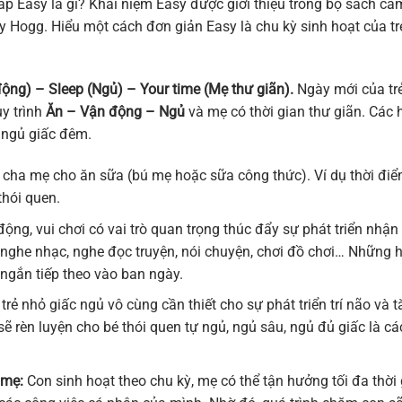
 Easy là gì? Khái niệm Easy được giới thiệu trong bộ sách cẩ
y Hogg. Hiểu một cách đơn giản Easy là chu kỳ sinh hoạt của tr
 động) – Sleep (Ngủ) – Your time (Mẹ thư giãn).
Ngày mới của trẻ
y trình
Ăn – Vận động – Ngủ
và mẹ có thời gian thư giãn. Các 
i ngủ giấc đêm.
 cha mẹ cho ăn sữa (bú mẹ hoặc sữa công thức). Ví dụ thời đi
thói quen.
ng, vui chơi có vai trò quan trọng thúc đẩy sự phát triển nhận 
n nghe nhạc, nghe đọc truyện, nói chuyện, chơi đồ chơi… Những 
ngắn tiếp theo vào ban ngày.
 trẻ nhỏ giấc ngủ vô cùng cần thiết cho sự phát triển trí não và 
ẽ rèn luyện cho bé thói quen tự ngủ, ngủ sâu, ngủ đủ giấc là cá
 mẹ:
Con sinh hoạt theo chu kỳ, mẹ có thể tận hưởng tối đa thời