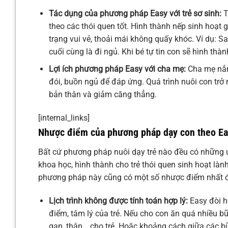
Tác dụng của phương pháp Easy với trẻ sơ sinh:
T
theo các thói quen tốt. Hình thành nếp sinh hoạt 
trạng vui vẻ, thoải mái không quấy khóc. Ví dụ: S
cuối cùng là đi ngủ. Khi bé tự tin con sẽ hình thàn
Lợi ích phương pháp Easy với cha mẹ:
Cha mẹ nắm 
đói, buồn ngủ để đáp ứng. Quá trình nuôi con trở 
bản thân và giảm căng thẳng.
[internal_links]
Nhược điểm của phương pháp dạy con theo E
Bất cứ phương pháp nuôi dạy trẻ nào đều có những 
khoa học, hình thành cho trẻ thói quen sinh hoạt là
phương pháp này cũng có một số nhược điểm nhất đ
Lịch trình không được tính toán hợp lý:
Easy đòi hỏ
điểm, tâm lý của trẻ. Nếu cho con ăn quá nhiều bữ
gan, thận… cho trẻ. Hoặc khoảng cách giữa các b