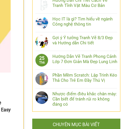
Hướng Dẫn Chi Tiết Cách Vẽ
Tranh Tĩnh Vật Màu Cơ Bản
Học IT là gì? Tìm hiểu về ngành
Công nghệ thông tin
Gợi ý Ý tưởng Tranh Vẽ 8/3 Đẹp
và Hướng dẫn Chi tiết
Hướng Dẫn Vẽ Tranh Phong Cảnh
25
Lớp 7 Đơn Giản Mà Đẹp Lung Linh
Th6
Phần Mềm Scratch: Lập Trình Kéo
Thả Cho Trẻ Em Đầy Thú Vị
Nhược điểm điêu khắc chân mày:
Cần biết để tránh rủi ro không
ẹ
đáng có
. Easy
CHUYÊN MỤC BÀI VIẾT