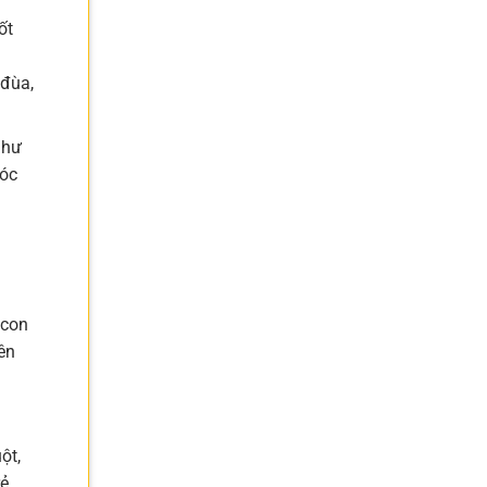
ốt
 đùa,
như
sóc
 con
ên
ột,
rẻ