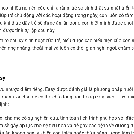
heo nhiều nghiên cứu chỉ ra rằng, trẻ sơ sinh thật sự phát triển t
giúp trẻ chủ động với các hoạt động trong ngày, con luôn có tâm
au khi thức dậy trẻ sẽ được ăn, ăn xong con biết mình được chơi
h được tính tự lập sau này.
rõ chu kỳ sinh hoạt của trẻ, hiểu được các biểu hiện của con 
nên nhẹ nhàng, thoải mái và luôn có thời gian nghỉ ngơi, chăm 
asy
ưu nhược điểm riêng. Easy được đánh giá là phương pháp nuôi
nh mạnh và cha mẹ có thể chủ động hơn trong công việc. Tuy nhi
ịnh:
i cha mẹ có sự nghiên cứu, tính toán lịch trình phù hợp với đặc
a sẽ gây áp lực cho hệ tiêu hóa và dễ gây các bệnh về đường ru
ữa ăn không hợp lý khiến con thiếu hoặc thừa năng lượng làm t