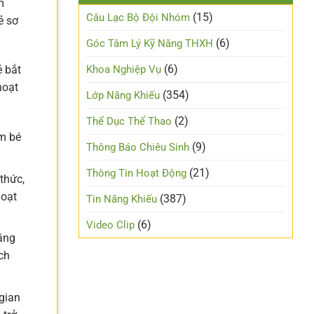
m
(15)
Câu Lạc Bộ Đội Nhóm
ẻ sơ
(6)
Góc Tâm Lý Kỹ Năng THXH
(6)
Khoa Nghiệp Vụ
 bắt
hoạt
(354)
Lớp Năng Khiếu
(2)
Thể Dục Thể Thao
ểm bé
(9)
Thông Báo Chiêu Sinh
(21)
Thông Tin Hoạt Động
thức,
hoạt
(387)
Tin Năng Khiếu
(6)
Video Clip
tăng
ch
 gian