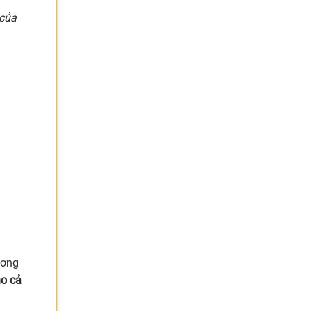
của
ương
ho cả