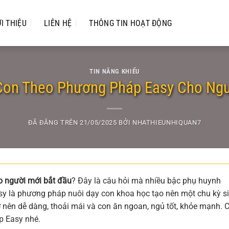
ỚI THIỆU
LIÊN HỆ
THÔNG TIN HOẠT ĐỘNG
TIN NĂNG KHIẾU
 Con Theo Phương Pháp Easy Cho Ngư
ĐÃ ĐĂNG TRÊN
21/05/2025
BỞI
NHATHIEUNHIQUAN7
 người mới bắt đầu
? Đây là câu hỏi mà nhiều bậc phụ huynh
sy là phương pháp nuôi dạy con khoa học tạo nên một chu kỳ s
ở nên dễ dàng, thoải mái và con ăn ngoan, ngủ tốt, khỏe mạnh. 
p Easy nhé.