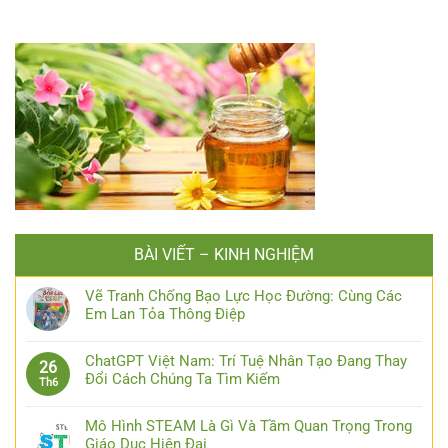
BÀI VIẾT – KINH NGHIỆM
Vẽ Tranh Chống Bạo Lực Học Đường: Cùng Các
Em Lan Tỏa Thông Điệp
ChatGPT Việt Nam: Trí Tuệ Nhân Tạo Đang Thay
26
Đổi Cách Chúng Ta Tìm Kiếm
Th6
Mô Hình STEAM Là Gì Và Tầm Quan Trọng Trong
Giáo Dục Hiện Đại