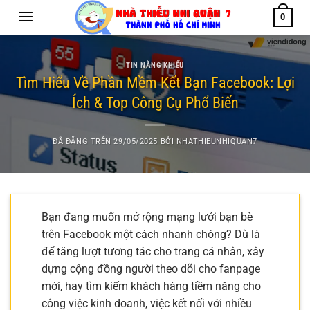
Chuyển
0
đến
nội
dung
TIN NĂNG KHIẾU
Tìm Hiểu Về Phần Mềm Kết Bạn Facebook: Lợi
Ích & Top Công Cụ Phổ Biến
ĐÃ ĐĂNG TRÊN
29/05/2025
BỞI
NHATHIEUNHIQUAN7
Bạn đang muốn mở rộng mạng lưới bạn bè
trên Facebook một cách nhanh chóng? Dù là
để tăng lượt tương tác cho trang cá nhân, xây
dựng cộng đồng người theo dõi cho fanpage
mới, hay tìm kiếm khách hàng tiềm năng cho
công việc kinh doanh, việc kết nối với nhiều