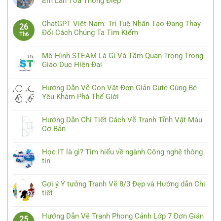
Em Lan Tỏa Thông Điệp
ChatGPT Việt Nam: Trí Tuệ Nhân Tạo Đang Thay
26
Đổi Cách Chúng Ta Tìm Kiếm
Th6
Mô Hình STEAM Là Gì Và Tầm Quan Trọng Trong
Giáo Dục Hiện Đại
Hướng Dẫn Vẽ Con Vật Đơn Giản Cute Cùng Bé
Yêu Khám Phá Thế Giới
Hướng Dẫn Chi Tiết Cách Vẽ Tranh Tĩnh Vật Màu
Cơ Bản
Học IT là gì? Tìm hiểu về ngành Công nghệ thông
tin
Gợi ý Ý tưởng Tranh Vẽ 8/3 Đẹp và Hướng dẫn Chi
tiết
Hướng Dẫn Vẽ Tranh Phong Cảnh Lớp 7 Đơn Giản
25