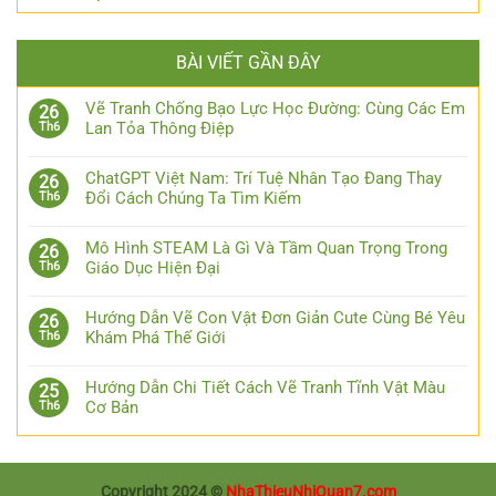
BÀI VIẾT GẦN ĐÂY
Vẽ Tranh Chống Bạo Lực Học Đường: Cùng Các Em
26
Lan Tỏa Thông Điệp
Th6
ChatGPT Việt Nam: Trí Tuệ Nhân Tạo Đang Thay
26
Đổi Cách Chúng Ta Tìm Kiếm
Th6
Mô Hình STEAM Là Gì Và Tầm Quan Trọng Trong
26
Giáo Dục Hiện Đại
Th6
Hướng Dẫn Vẽ Con Vật Đơn Giản Cute Cùng Bé Yêu
26
Khám Phá Thế Giới
Th6
Hướng Dẫn Chi Tiết Cách Vẽ Tranh Tĩnh Vật Màu
25
Cơ Bản
Th6
Copyright 2024 ©
NhaThieuNhiQuan7.com