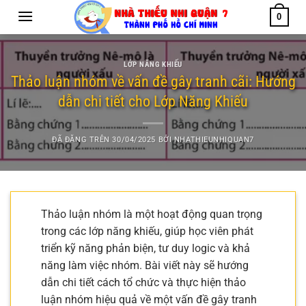
Chuyển
0
đến
nội
dung
LỚP NĂNG KHIẾU
Thảo luận nhóm về vấn đề gây tranh cãi: Hướng
dẫn chi tiết cho Lớp Năng Khiếu
ĐÃ ĐĂNG TRÊN
30/04/2025
BỞI
NHATHIEUNHIQUAN7
Thảo luận nhóm là một hoạt động quan trọng
trong các lớp năng khiếu, giúp học viên phát
triển kỹ năng phản biện, tư duy logic và khả
năng làm việc nhóm. Bài viết này sẽ hướng
dẫn chi tiết cách tổ chức và thực hiện thảo
luận nhóm hiệu quả về một vấn đề gây tranh