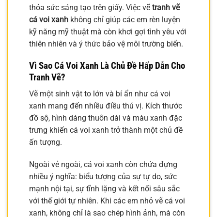
thỏa sức sáng tạo trên giấy. Việc vẽ
tranh vẽ
cá voi xanh
không chỉ giúp các em rèn luyện
kỹ năng mỹ thuật mà còn khơi gợi tình yêu với
thiên nhiên và ý thức bảo vệ môi trường biển.
Vì Sao Cá Voi Xanh Là Chủ Đề Hấp Dẫn Cho
Tranh Vẽ?
Vẽ một sinh vật to lớn và bí ẩn như cá voi
xanh mang đến nhiều điều thú vị. Kích thước
đồ sộ, hình dáng thuôn dài và màu xanh đặc
trưng khiến cá voi xanh trở thành một chủ đề
ấn tượng.
Ngoài vẻ ngoài, cá voi xanh còn chứa đựng
nhiều ý nghĩa: biểu tượng của sự tự do, sức
mạnh nội tại, sự tĩnh lặng và kết nối sâu sắc
với thế giới tự nhiên. Khi các em nhỏ vẽ cá voi
xanh, không chỉ là sao chép hình ảnh, mà còn