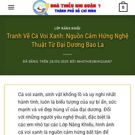
Chuyển
0
đến
nội
dung
LỚP NĂNG KHIẾU
Tranh Vẽ Cá Voi Xanh: Nguồn Cảm Hứng Nghệ
Thuật Từ Đại Dương Bao La
ĐÃ ĐĂNG TRÊN
28/05/2025
BỞI
NHATHIEUNHIQUAN7
Cá voi xanh, sinh vật khổng lồ và uy nghi nhất
hành tinh, luôn là biểu tượng của sự bí ẩn, sức
mạnh và vẻ đẹp hùng vĩ của đại dương. Đối
với những người yêu nghệ thuật, đặc biệt là
các em nhỏ tại các Lớp Năng Khiếu, hình ảnh
cá voi xanh là nguồn cảm hứng bất tận để