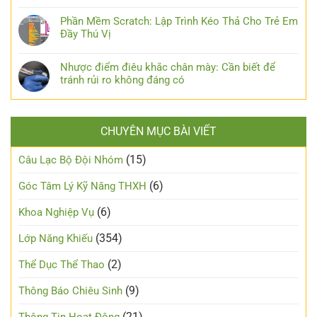
Phần Mềm Scratch: Lập Trình Kéo Thả Cho Trẻ Em
Đầy Thú Vị
Nhược điểm điêu khắc chân mày: Cần biết để
tránh rủi ro không đáng có
CHUYÊN MỤC BÀI VIẾT
(15)
Câu Lạc Bộ Đội Nhóm
(6)
Góc Tâm Lý Kỹ Năng THXH
(6)
Khoa Nghiệp Vụ
(354)
Lớp Năng Khiếu
(2)
Thể Dục Thể Thao
(9)
Thông Báo Chiêu Sinh
(21)
Thông Tin Hoạt Động