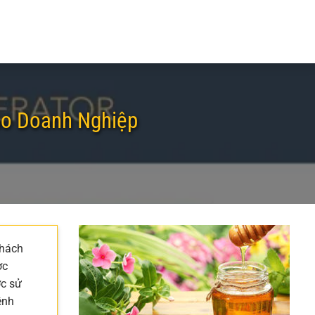
ho Doanh Nghiệp
khách
ợc
ợc sử
ênh