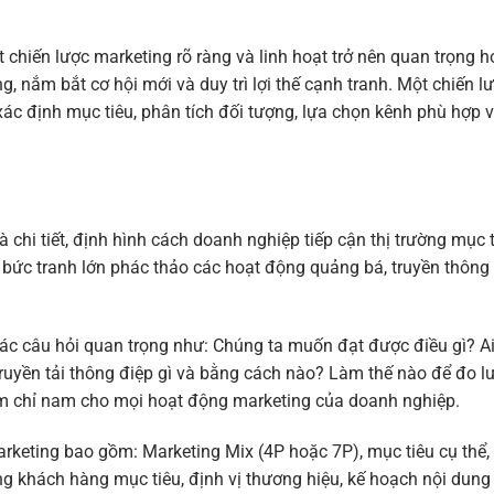
t chiến lược marketing rõ ràng và linh hoạt trở nên quan trọng h
, nắm bắt cơ hội mới và duy trì lợi thế cạnh tranh. Một chiến l
c định mục tiêu, phân tích đối tượng, lựa chọn kênh phù hợp 
 chi tiết, định hình cách doanh nghiệp tiếp cận thị trường mục 
 bức tranh lớn phác thảo các hoạt động quảng bá, truyền thông
các câu hỏi quan trọng như: Chúng ta muốn đạt được điều gì? Ai
uyền tải thông điệp gì và bằng cách nào? Làm thế nào để đo l
im chỉ nam cho mọi hoạt động marketing của doanh nghiệp.
rketing bao gồm: Marketing Mix (4P hoặc 7P), mục tiêu cụ thể,
ng khách hàng mục tiêu, định vị thương hiệu, kế hoạch nội dung