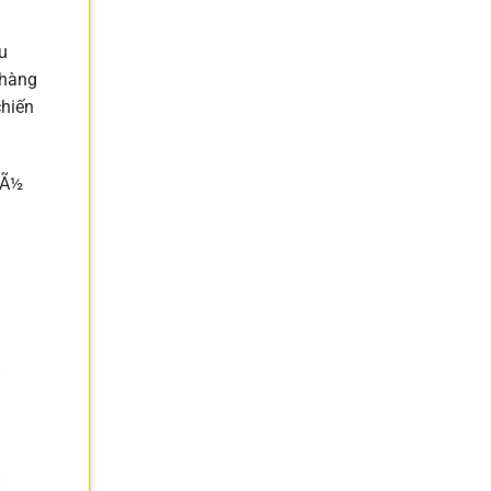
u
 hàng
chiến
lÃ½