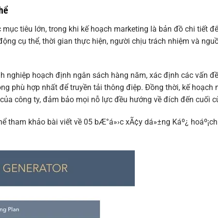
hể
mục tiêu lớn, trong khi kế hoạch marketing là bản đồ chi tiết để
ng cụ thể, thời gian thực hiện, người chịu trách nhiệm và ngu
h nghiệp hoạch định ngân sách hàng năm, xác định các vấn đ
ông phù hợp nhất để truyền tải thông điệp. Đồng thời, kế hoạch 
g của công ty, đảm bảo mọi nỗ lực đều hướng về đích đến cuối c
ó thể tham khảo bài viết về 05 bÆ°á»›c xÃ¢y dá»±ng Káº¿ hoáº¡ch