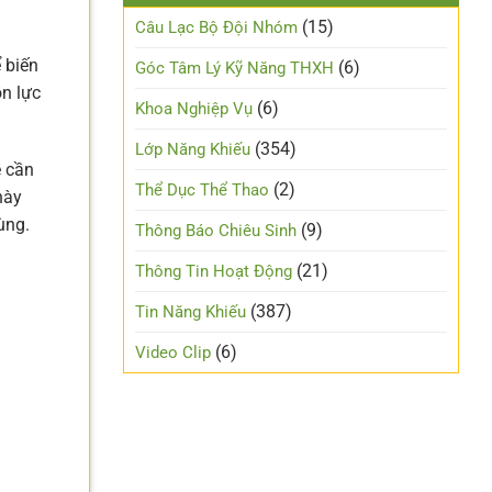
(15)
Câu Lạc Bộ Đội Nhóm
 biến
(6)
Góc Tâm Lý Kỹ Năng THXH
ồn lực
(6)
Khoa Nghiệp Vụ
(354)
Lớp Năng Khiếu
ề cần
(2)
Thể Dục Thể Thao
này
ùng.
(9)
Thông Báo Chiêu Sinh
(21)
Thông Tin Hoạt Động
(387)
Tin Năng Khiếu
(6)
Video Clip