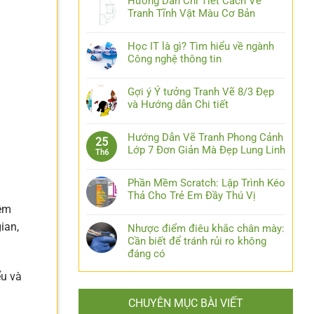
Hướng Dẫn Chi Tiết Cách Vẽ
Tranh Tĩnh Vật Màu Cơ Bản
Học IT là gì? Tìm hiểu về ngành
Công nghệ thông tin
Gợi ý Ý tưởng Tranh Vẽ 8/3 Đẹp
và Hướng dẫn Chi tiết
Hướng Dẫn Vẽ Tranh Phong Cảnh
25
Lớp 7 Đơn Giản Mà Đẹp Lung Linh
Th6
Phần Mềm Scratch: Lập Trình Kéo
Thả Cho Trẻ Em Đầy Thú Vị
iệm
ian,
Nhược điểm điêu khắc chân mày:
Cần biết để tránh rủi ro không
đáng có
ểu và
CHUYÊN MỤC BÀI VIẾT