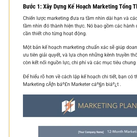
Bước 1: Xây Dựng Kế Hoạch Marketing Tổng T
Chiến lược marketing đưa ra tầm nhìn dài hạn và các 
tầm nhìn đó thành hiện thực. Nó bao gồm các hành độ
cần thiết cho từng hoạt động.
Một bản kế hoạch marketing chuẩn xác sẽ giúp doan
ưu tiên giải quyết, và lựa chọn những kênh truyền th
còn kết nối nguồn lực, chi phí và các mục tiêu chun
Để hiểu rõ hơn về cách lập kế hoạch chi tiết, bạn c
Marketing cÄƒn báº£n Marketer cáº§n biáº¿t .