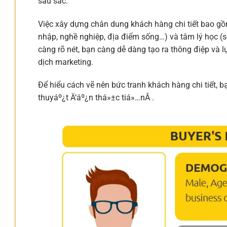
sâu sắc.
Việc xây dựng chân dung khách hàng chi tiết bao gồm 
nhập, nghề nghiệp, địa điểm sống…) và tâm lý học (s
càng rõ nét, bạn càng dễ dàng tạo ra thông điệp và 
dịch marketing.
Để hiểu cách vẽ nên bức tranh khách hàng chi tiết, b
thuyáº¿t Ä‘áº¿n thá»±c tiá»…nÂ .