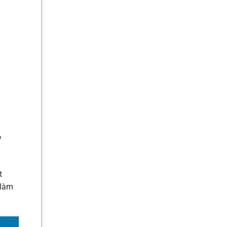
y
t
 làm