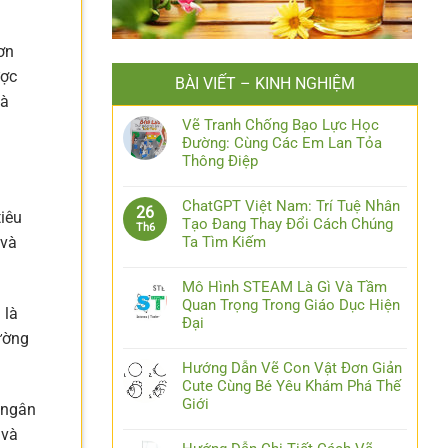
ơn
ược
BÀI VIẾT – KINH NGHIỆM
và
Vẽ Tranh Chống Bạo Lực Học
Đường: Cùng Các Em Lan Tỏa
Thông Điệp
ChatGPT Việt Nam: Trí Tuệ Nhân
26
tiêu
Tạo Đang Thay Đổi Cách Chúng
Th6
Ta Tìm Kiếm
 và
Mô Hình STEAM Là Gì Và Tầm
Quan Trọng Trong Giáo Dục Hiện
 là
Đại
ường
Hướng Dẫn Vẽ Con Vật Đơn Giản
Cute Cùng Bé Yêu Khám Phá Thế
Giới
 ngân
 và