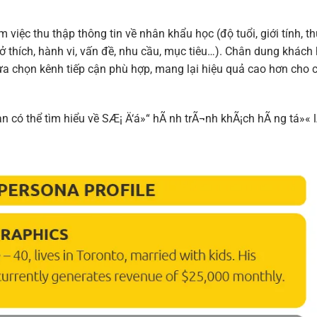
việc thu thập thông tin về nhân khẩu học (độ tuổi, giới tính, th
ở thích, hành vi, vấn đề, nhu cầu, mục tiêu…). Chân dung khách
lựa chọn kênh tiếp cận phù hợp, mang lại hiệu quả cao hơn cho 
ạn có thể tìm hiểu về SÆ¡ Ä‘á»“ hÃ nh trÃ¬nh khÃ¡ch hÃ ng tá»« 