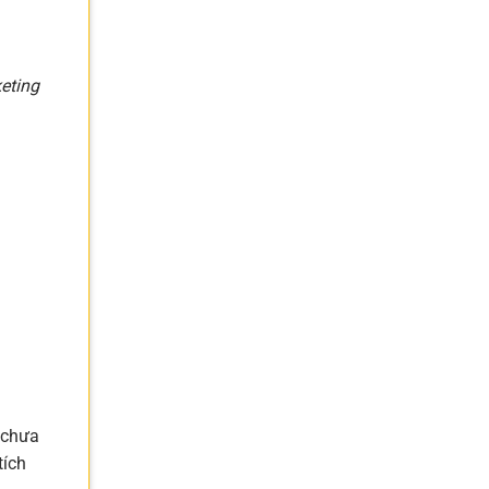
eting
 chưa
tích